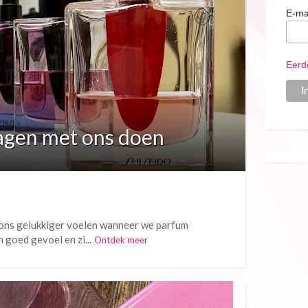
E-ma
Eerd
agen met ons doen
e ons gelukkiger voelen wanneer we parfum
n goed gevoel en zi...
Ontdek meer