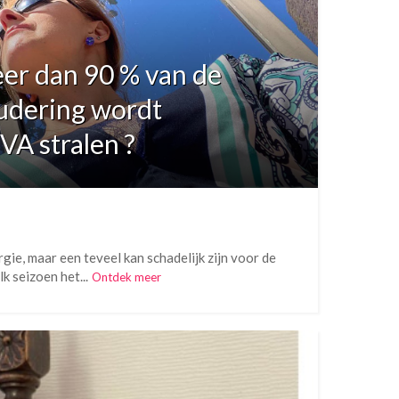
meer dan 90 % van de
udering wordt
VA stralen ?
rgie, maar een teveel kan schadelijk zijn voor de
 seizoen het...
Ontdek meer