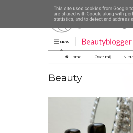
This site uses cookies from Google to 
are shared with Google along with per
statistics, and to detect and address 
Beautyblogger 
MENU
Home
Over mij
Nieu
Beauty