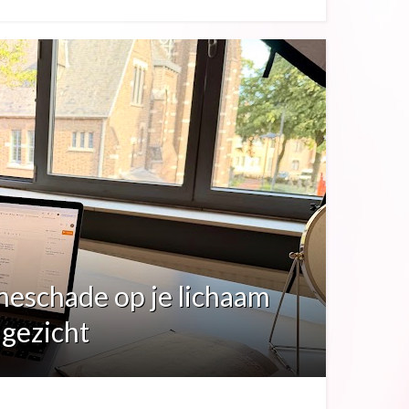
neschade op je lichaam
 gezicht