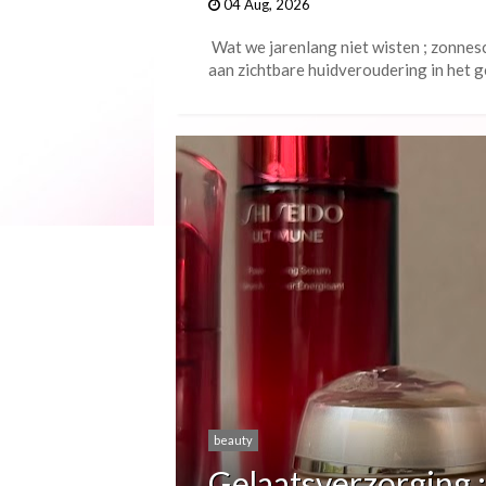
04 Aug, 2026
Wat we jarenlang niet wisten ; zonnesc
aan zichtbare huidveroudering in het gez
beauty
Gelaatsverzorging 