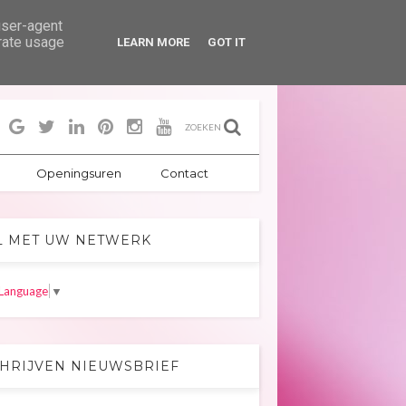
user-agent
erate usage
LEARN MORE
GOT IT
ZOEKEN
Openingsuren
Contact
L MET UW NETWERK
 Language
▼
CHRIJVEN NIEUWSBRIEF