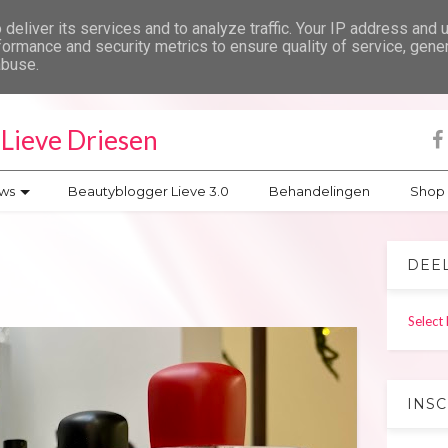
deliver its services and to analyze traffic. Your IP address and 
formance and security metrics to ensure quality of service, gen
abuse.
Lieve Driesen
ws
Beautyblogger Lieve 3.0
Behandelingen
Shop
DEE
Select
INS