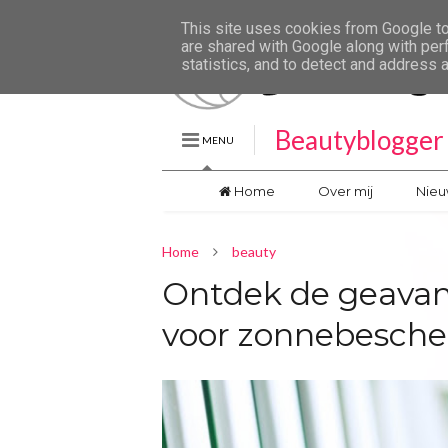
This site uses cookies from Google to 
are shared with Google along with per
statistics, and to detect and address 
Beautyblogger 
MENU
Home
Over mij
Nieu
Home
beauty
Ontdek de geavan
voor zonnebesche