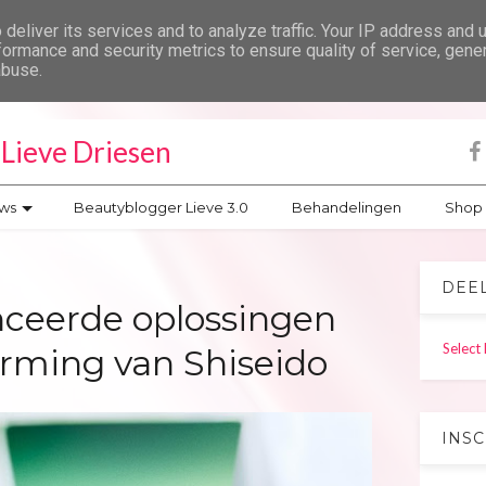
deliver its services and to analyze traffic. Your IP address and 
formance and security metrics to ensure quality of service, gen
abuse.
Lieve Driesen
ws
Beautyblogger Lieve 3.0
Behandelingen
Shop
DEE
ceerde oplossingen
Select
rming van Shiseido
INS