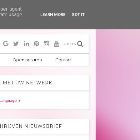
user-agent
erate usage
LEARN MORE
GOT IT
ZOEKEN
Openingsuren
Contact
L MET UW NETWERK
 Language
▼
CHRIJVEN NIEUWSBRIEF