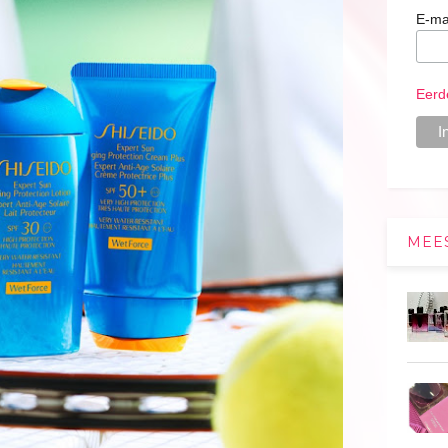
E-ma
Eerd
MEE