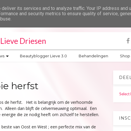
deliver its services and to analyze traffic. Your IP address and 
formance and security metrics to ensure quality of service, gen
abuse.
Lieve Driesen
ws
Beautyblogger Lieve 3.0
Behandelingen
Shop
DEE
ie herfst
Select
os de herfst. Het is belangrijk om de verhoornde
n. Alleen dan blijft de celvernieuwing optimaal. Een
energie die ze nodig heeft om zichzelf te herstellen.
INS
het beste van Oost en West ; een perfecte mix van de