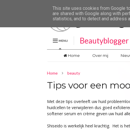
This site uses cookies from Google to 
are shared with Google along with per
statistics, and to detect and address 
Beautyblogger 
MENU
Home
Over mij
Nieu
Home
beauty
Tips voor een moo
Met deze tips overleeft uw huid probleemlo
huidcellen te verwijderen dus goed exfoliere
softener serum en crème geven uw huid alle 
Shiseido is werkelijk heel krachtig. Het is 