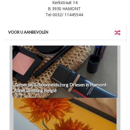
Kerkstraat 14
B 3930 HAMONT
Tel 0032/ 11445544
VOOR U AANBEVOLEN
Zomer bij Schoonheidszorg Driesen in Hamont-
Achel Limburg België