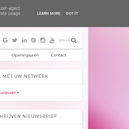
user-agent
erate usage
LEARN MORE
GOT IT
ZOEKEN
Openingsuren
Contact
L MET UW NETWERK
 Language
▼
CHRIJVEN NIEUWSBRIEF