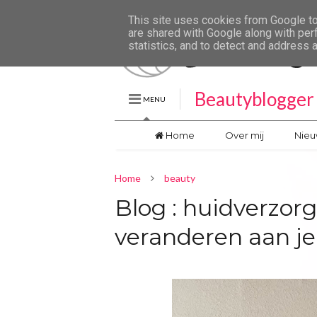
This site uses cookies from Google to 
are shared with Google along with per
statistics, and to detect and address 
Beautyblogger 
MENU
Home
Over mij
Nieu
Home
beauty
Blog : huidverzor
veranderen aan je