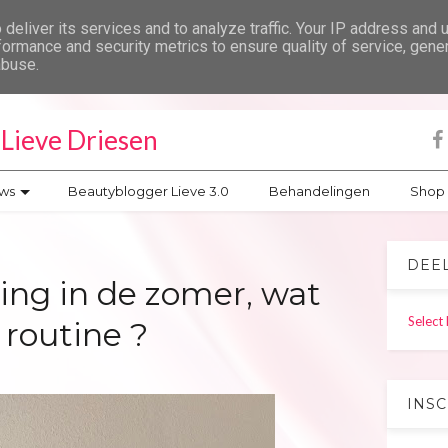
deliver its services and to analyze traffic. Your IP address and 
formance and security metrics to ensure quality of service, gen
abuse.
Lieve Driesen
ws
Beautyblogger Lieve 3.0
Behandelingen
Shop
DEE
ging in de zomer, wat
Select
 routine ?
INS