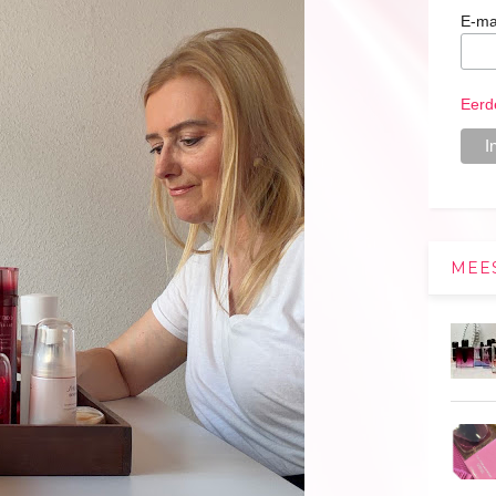
E-ma
Eerd
MEE