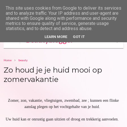
This site uses cookies from Google to deliver its services
and to analyze traffic. Your IP address and user-agent are
shared with Google along with performance and security
metrics to ensure quality of service, generate usage
statistics, and to detect and address abuse.
LEARN MORE
GOT IT
Beautyblogger
Lieve Driesen
Home
beauty
Zo houd je je huid mooi op
zomervakantie
Zomer, zon, vakantie, vliegtuigen, zwembad, zee ; kunnen een flinke
aanslag plegen op het vochtgehalte van je huid.
Uw huid kan er onrustig gaan uitzien of droog en trekkerig aanvoelen.